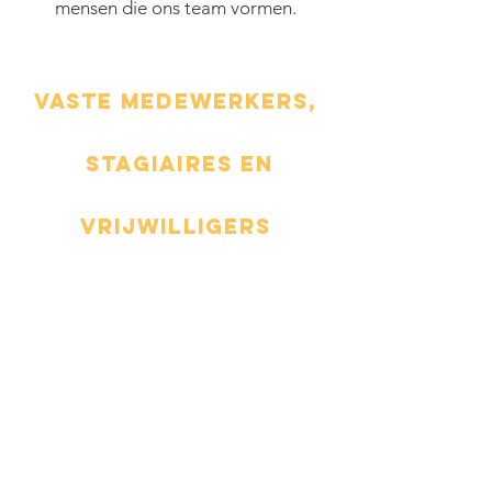
mensen die ons team vormen.
Vaste
medewerkers,
stagiaires
en
vrijwilligers
Naast een vaste groep
verpleegkundigen, verzorgenden
en woonassistentes, werken we
ook veel met stagiaires en
vrijwilligers. De vrijwilligers vormen
een onmisbare schakel binnen ons
zorghuis. Zij ondersteunen onze
bewoners bij individuele en
groepsactiviteiten.