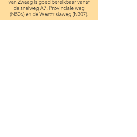
van Zwaag is goed bereikbaar vanaf
de snelweg A7, Provinciale weg
(N506) en de Westfrisiaweg (N307).
© 2020 by Hart van Zwaag